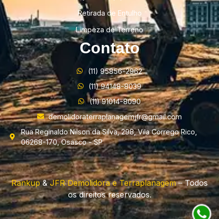
Retirada de Entulho
Limpeza de Terreno
Contato
(11) 95856-2962
(11) 94148-8039
(11) 91014-8090
demolidoraterraplanagemjfr@gmail.com
Rua Reginaldo Nilson da Silva, 298, Vila Corrego Rico,
06268-170, Osasco - SP
Rankup
&
JFR Demolidora e Terraplanagem
– Todos
os direitos reservados.