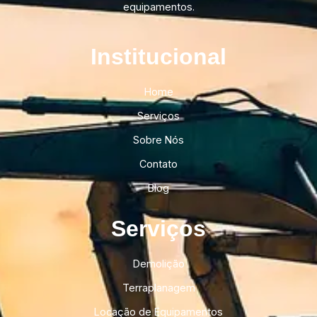
equipamentos.
Institucional​
Home
Serviços
Sobre Nós
Contato
Blog
Serviços
Demolição
Terraplanagem
Locação de Equipamentos