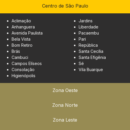
Centro de São Paulo
Aclimação
Jardins
Anhanguera
Liberdade
Avenida Paulista
Pacaembu
Bela Vista
Pari
Bom Retiro
República
Brás
Santa Cecília
Cambuci
Santa Efigênia
Campos Elíseos
Sé
Consolação
Vila Buarque
Higienópolis
Zona Oeste
Zona Norte
Zona Leste