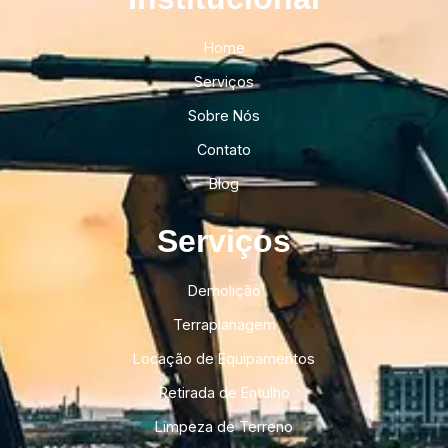
Home
Serviços
Sobre Nós
Contato
Blog
Serviços
Demolição
Terraplanagem
Locação de Equipamentos
Retirada de Entulho
Limpeza de Terreno