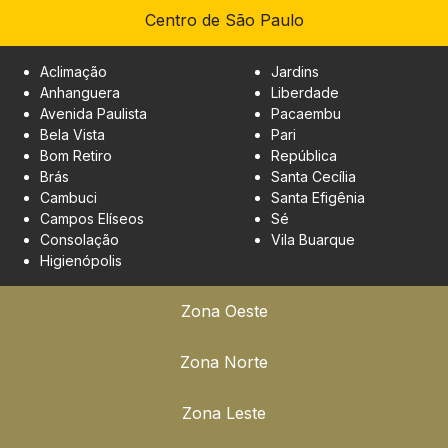
Centro de São Paulo
Aclimação
Jardins
Anhanguera
Liberdade
Avenida Paulista
Pacaembu
Bela Vista
Pari
Bom Retiro
República
Brás
Santa Cecília
Cambuci
Santa Efigênia
Campos Elíseos
Sé
Consolação
Vila Buarque
Higienópolis
Zona Oeste
Zona Norte
Zona Leste