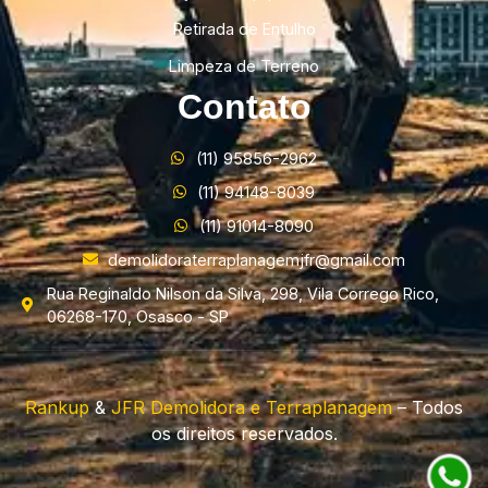
Retirada de Entulho
Limpeza de Terreno
Contato
(11) 95856-2962
(11) 94148-8039
(11) 91014-8090
demolidoraterraplanagemjfr@gmail.com
Rua Reginaldo Nilson da Silva, 298, Vila Corrego Rico,
06268-170, Osasco - SP
Rankup
&
JFR Demolidora e Terraplanagem
– Todos
os direitos reservados.