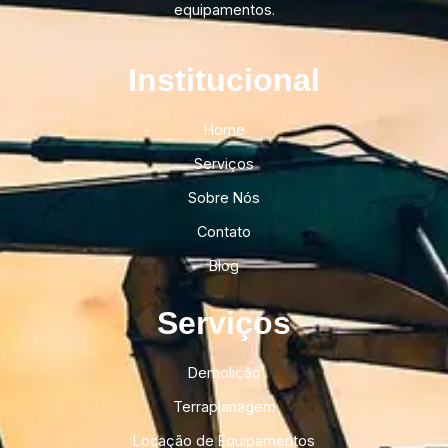
equipamentos.
Institucional​
Home
Serviços
Sobre Nós
Contato
Blog
Serviços
Demolição
Terraplanagem
Locação de Equipamentos