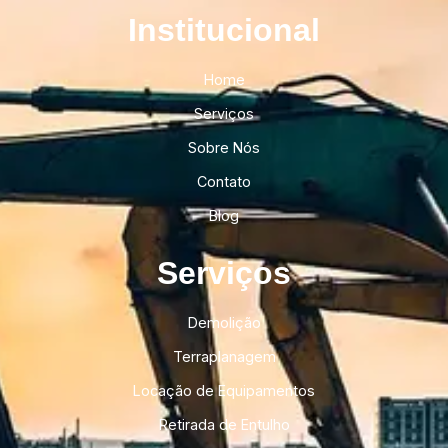
Institucional​
Home
Serviços
Sobre Nós
Contato
Blog
Serviços
Demolição
Terraplanagem
Locação de Equipamentos
Retirada de Entulho