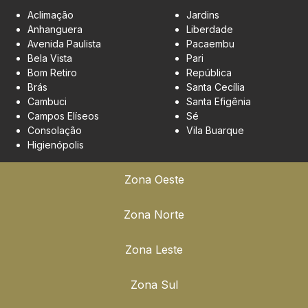
Aclimação
Jardins
Anhanguera
Liberdade
Avenida Paulista
Pacaembu
Bela Vista
Pari
Bom Retiro
República
Brás
Santa Cecília
Cambuci
Santa Efigênia
Campos Elíseos
Sé
Consolação
Vila Buarque
Higienópolis
Zona Oeste
Zona Norte
Zona Leste
Zona Sul