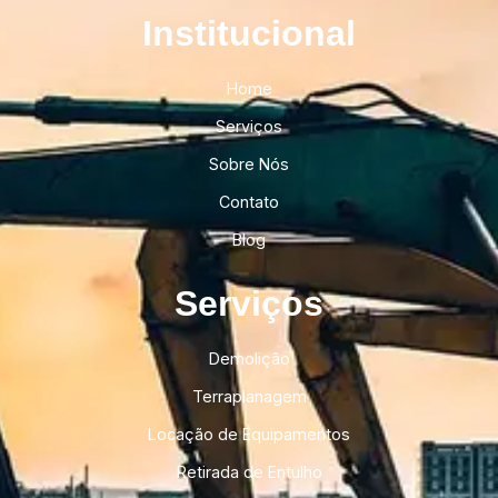
Institucional​
Home
Serviços
Sobre Nós
Contato
Blog
Serviços
Demolição
Terraplanagem
Locação de Equipamentos
Retirada de Entulho