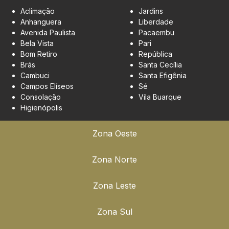
Aclimação
Jardins
Anhanguera
Liberdade
Avenida Paulista
Pacaembu
Bela Vista
Pari
Bom Retiro
República
Brás
Santa Cecília
Cambuci
Santa Efigênia
Campos Elíseos
Sé
Consolação
Vila Buarque
Higienópolis
Zona Oeste
Zona Norte
Zona Leste
Zona Sul