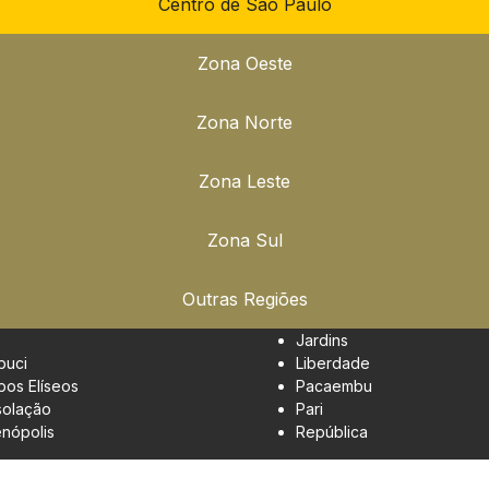
Centro de São Paulo
Zona Oeste
Zona Norte
Zona Leste
Zona Sul
Outras Regiões
Jardins
buci
Liberdade
os Elíseos
Pacaembu
olação
Pari
enópolis
República