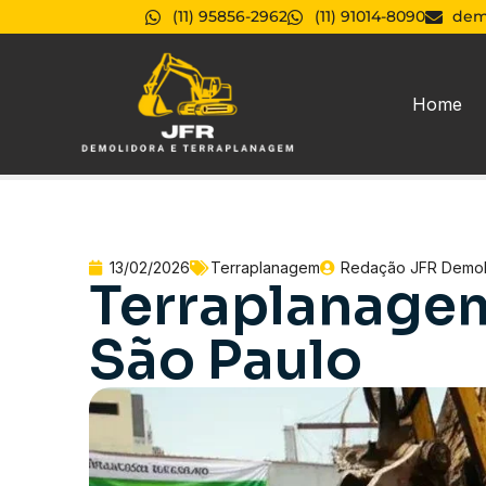
(11) 95856-2962
(11) 91014-8090
dem
Home
13/02/2026
Terraplanagem
Redação JFR Demol
Terraplanagem
São Paulo