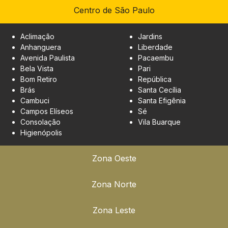
Centro de São Paulo
Aclimação
Jardins
Anhanguera
Liberdade
Avenida Paulista
Pacaembu
Bela Vista
Pari
Bom Retiro
República
Brás
Santa Cecília
Cambuci
Santa Efigênia
Campos Elíseos
Sé
Consolação
Vila Buarque
Higienópolis
Zona Oeste
Zona Norte
Zona Leste