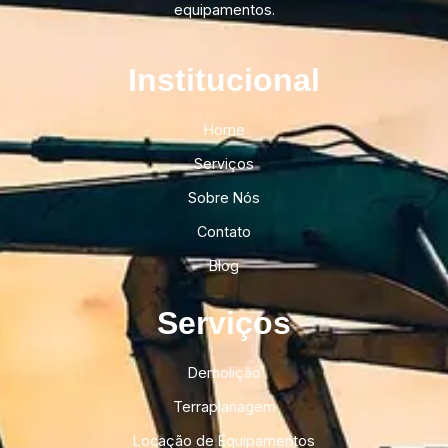
equipamentos.
Institucional​
Home
Serviços
Sobre Nós
Contato
Blog
Serviços
Demolição
Terraplanagem
Locação de Equipamentos