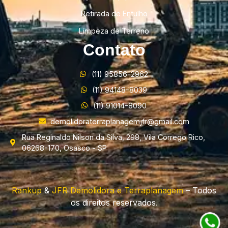
Retirada de Entulho
Limpeza de Terreno
Contato
(11) 95856-2962
(11) 94148-8039
(11) 91014-8090
demolidoraterraplanagemjfr@gmail.com
Rua Reginaldo Nilson da Silva, 298, Vila Corrego Rico,
06268-170, Osasco - SP
Rankup
&
JFR Demolidora e Terraplanagem
– Todos
os direitos reservados.