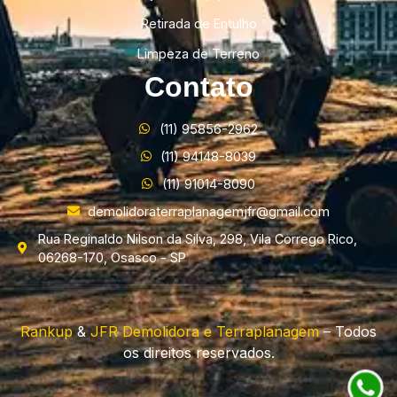
Retirada de Entulho
Limpeza de Terreno
Contato
(11) 95856-2962
(11) 94148-8039
(11) 91014-8090
demolidoraterraplanagemjfr@gmail.com
Rua Reginaldo Nilson da Silva, 298, Vila Corrego Rico,
06268-170, Osasco - SP
Rankup
&
JFR Demolidora e Terraplanagem
– Todos
os direitos reservados.