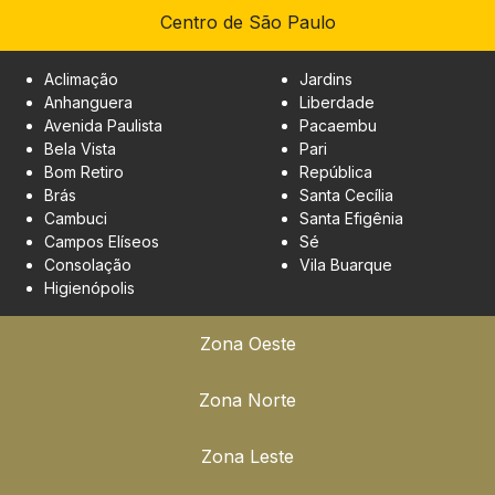
Centro de São Paulo
Aclimação
Jardins
Anhanguera
Liberdade
Avenida Paulista
Pacaembu
Bela Vista
Pari
Bom Retiro
República
Brás
Santa Cecília
Cambuci
Santa Efigênia
Campos Elíseos
Sé
Consolação
Vila Buarque
Higienópolis
Zona Oeste
Zona Norte
Zona Leste