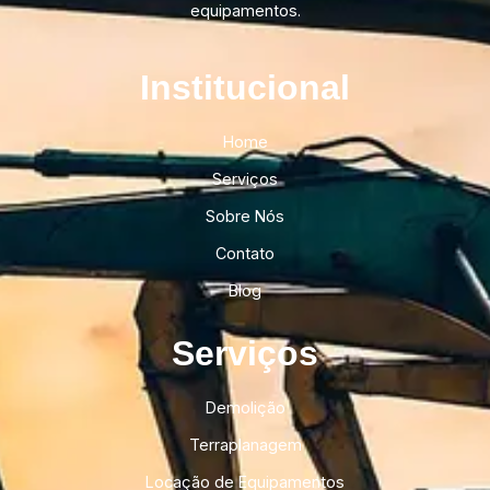
equipamentos.
Institucional​
Home
Serviços
Sobre Nós
Contato
Blog
Serviços
Demolição
Terraplanagem
Locação de Equipamentos