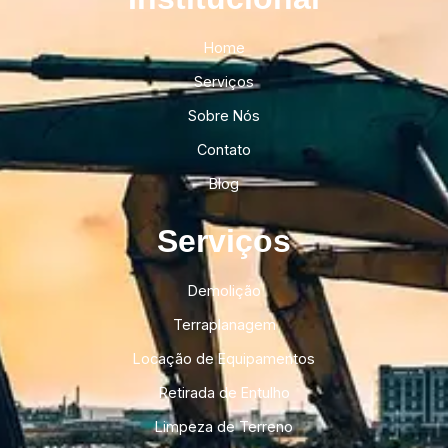
Home
Serviços
Sobre Nós
Contato
Blog
Serviços
Demolição
Terraplanagem
Locação de Equipamentos
Retirada de Entulho
Limpeza de Terreno