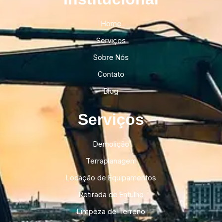
Home
Serviços
Sobre Nós
Contato
Blog
Serviços
Demolição
Terraplanagem
Locação de Equipamentos
Retirada de Entulho
Limpeza de Terreno