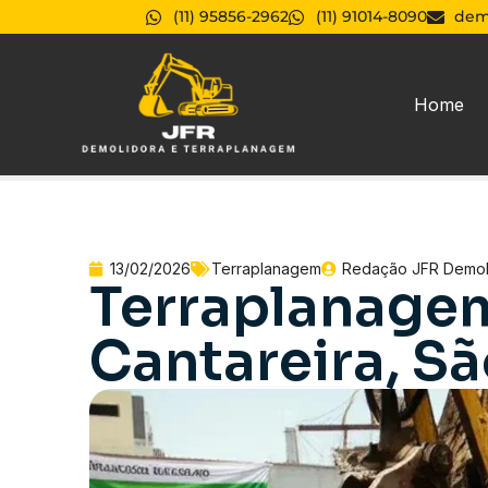
(11) 95856-2962
(11) 91014-8090
dem
Home
13/02/2026
Terraplanagem
Redação JFR Demol
Terraplanagem
Cantareira, Sã