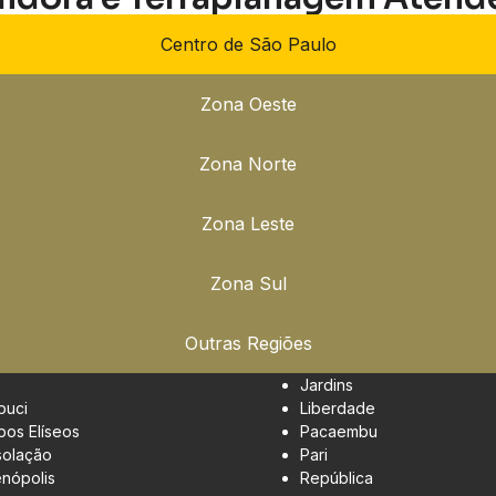
Centro de São Paulo
Zona Oeste
Zona Norte
Zona Leste
Zona Sul
Outras Regiões
Jardins
buci
Liberdade
os Elíseos
Pacaembu
olação
Pari
enópolis
República