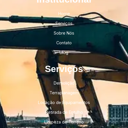
Home
Serviços
Sobre Nós
Contato
Blog
Serviços
Demolição
Terraplanagem
Locação de Equipamentos
Retirada de Entulho
Limpeza de Terreno