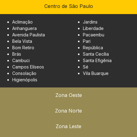
Centro de São Paulo
Aclimação
Jardins
Anhanguera
Liberdade
Avenida Paulista
Pacaembu
Bela Vista
Pari
Bom Retiro
República
Brás
Santa Cecília
Cambuci
Santa Efigênia
Campos Elíseos
Sé
Consolação
Vila Buarque
Higienópolis
Zona Oeste
Zona Norte
Zona Leste