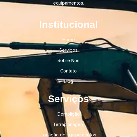
equipamentos.
Institucional​
Home
Serviços
Sobre Nós
Contato
Blog
Serviços
Demolição
Terraplanagem
Locação de Equipamentos