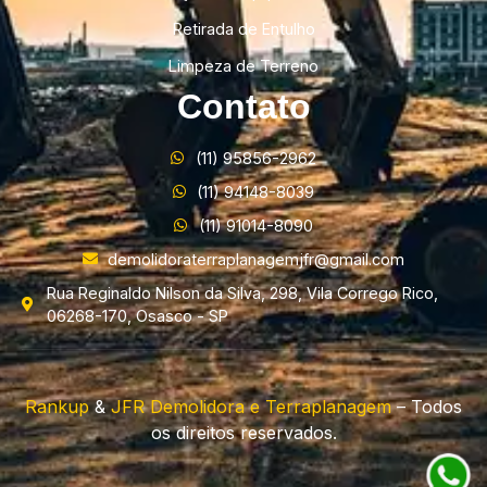
Retirada de Entulho
Limpeza de Terreno
Contato
(11) 95856-2962
(11) 94148-8039
(11) 91014-8090
demolidoraterraplanagemjfr@gmail.com
Rua Reginaldo Nilson da Silva, 298, Vila Corrego Rico,
06268-170, Osasco - SP
Rankup
&
JFR Demolidora e Terraplanagem
– Todos
os direitos reservados.