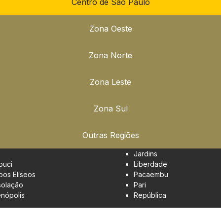
Centro de São Paulo
Zona Oeste
Zona Norte
Zona Leste
Zona Sul
Outras Regiões
Jardins
buci
Liberdade
os Elíseos
Pacaembu
olação
Pari
enópolis
República