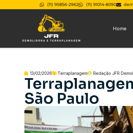
(11) 95856-2962
(11) 91014-8090
dem
Home
13/02/2026
Terraplanagem
Redação JFR Demol
Terraplanagem
São Paulo