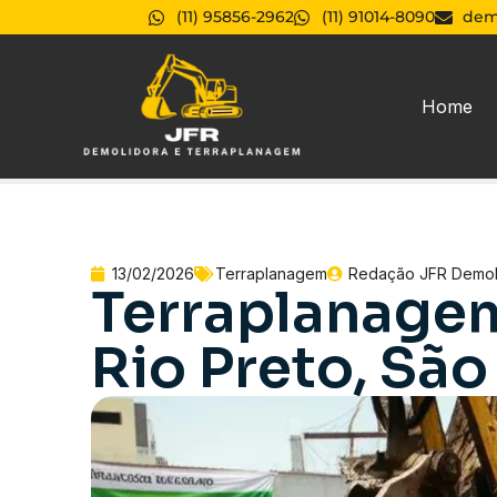
(11) 95856-2962
(11) 91014-8090
dem
Home
13/02/2026
Terraplanagem
Redação JFR Demol
Terraplanage
Rio Preto, São