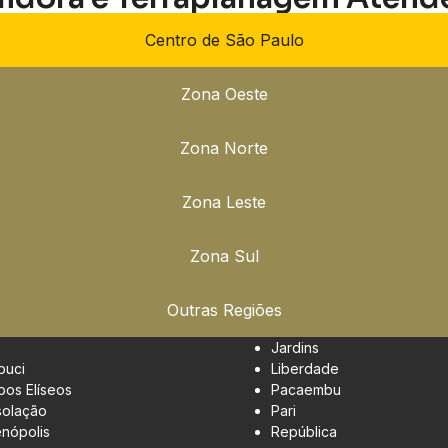
Centro de São Paulo
Zona Oeste
Zona Norte
Zona Leste
Zona Sul
Outras Regiões
Jardins
buci
Liberdade
os Elíseos
Pacaembu
olação
Pari
enópolis
República