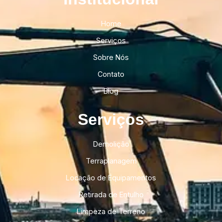
Home
Serviços
Sobre Nós
Contato
Blog
Serviços
Demolição
Terraplanagem
Locação de Equipamentos
Retirada de Entulho
Limpeza de Terreno