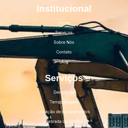
Institucional​
Home
Serviços
Sobre Nós
Contato
Blog
Serviços
Demolição
Terraplanagem
Locação de Equipamentos
Retirada de Entulho