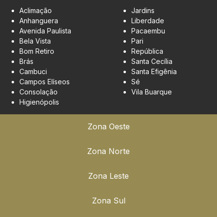
Aclimação
Jardins
Anhanguera
Liberdade
Avenida Paulista
Pacaembu
Bela Vista
Pari
Bom Retiro
República
Brás
Santa Cecília
Cambuci
Santa Efigênia
Campos Elíseos
Sé
Consolação
Vila Buarque
Higienópolis
Zona Oeste
Zona Norte
Zona Leste
Zona Sul