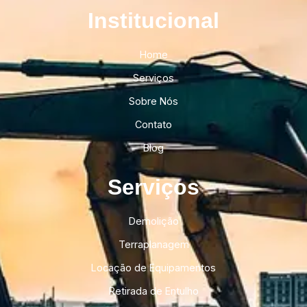
Institucional​
Home
Serviços
Sobre Nós
Contato
Blog
Serviços
Demolição
Terraplanagem
Locação de Equipamentos
Retirada de Entulho