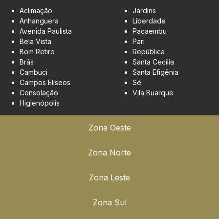
Aclimação
Jardins
Anhanguera
Liberdade
Avenida Paulista
Pacaembu
Bela Vista
Pari
Bom Retiro
República
Brás
Santa Cecília
Cambuci
Santa Efigênia
Campos Elíseos
Sé
Consolação
Vila Buarque
Higienópolis
Zona Oeste
Zona Norte
Zona Leste
Zona Sul