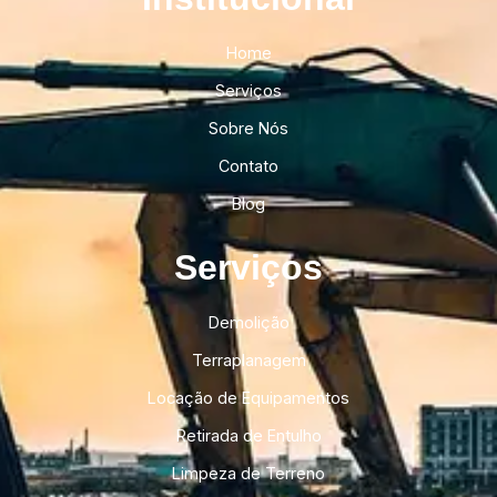
Home
Serviços
Sobre Nós
Contato
Blog
Serviços
Demolição
Terraplanagem
Locação de Equipamentos
Retirada de Entulho
Limpeza de Terreno