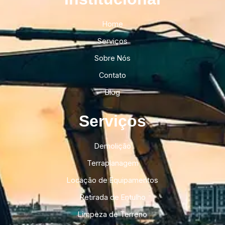
Home
Serviços
Sobre Nós
Contato
Blog
Serviços
Demolição
Terraplanagem
Locação de Equipamentos
Retirada de Entulho
Limpeza de Terreno