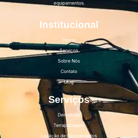
equipamentos.
Institucional​
Home
Serviços
Sobre Nós
Contato
Blog
Serviços
Demolição
Terraplanagem
Locação de Equipamentos