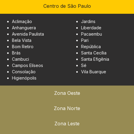
Centro de São Paulo
Aclimação
Jardins
Anhanguera
Liberdade
Avenida Paulista
Pacaembu
Bela Vista
Pari
Bom Retiro
República
Brás
Santa Cecília
Cambuci
Santa Efigênia
Campos Elíseos
Sé
Consolação
Vila Buarque
Higienópolis
Zona Oeste
Zona Norte
Zona Leste