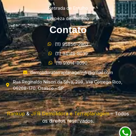
Retirada de Entulho
Limpeza de Terreno
Contato
(11) 95856-2962
(11) 94148-8039
(11) 91014-8090
demolidoraterraplanagemjfr@gmail.com
Rua Reginaldo Nilson da Silva, 298, Vila Corrego Rico,
06268-170, Osasco - SP
Rankup
&
JFR Demolidora e Terraplanagem
– Todos
os direitos reservados.