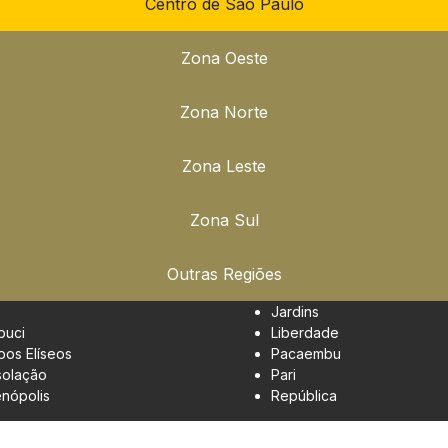
Centro de São Paulo
Zona Oeste
Zona Norte
Zona Leste
Zona Sul
Outras Regiões
Jardins
buci
Liberdade
os Elíseos
Pacaembu
olação
Pari
enópolis
República