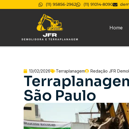
(11) 95856-2962
(11) 91014-8090
dem
Home
13/02/2026
Terraplanagem
Redação JFR Demol
Terraplanage
São Paulo