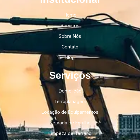
Home
Serviços
Sobre Nós
Contato
Blog
Serviços
Demolição
Terraplanagem
Locação de Equipamentos
Retirada de Entulho
Limpeza de Terreno