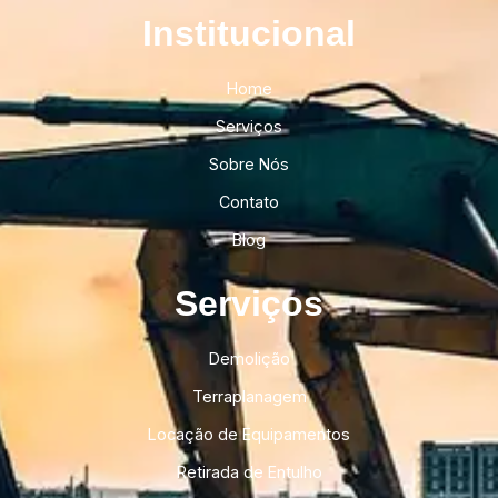
Institucional​
Home
Serviços
Sobre Nós
Contato
Blog
Serviços
Demolição
Terraplanagem
Locação de Equipamentos
Retirada de Entulho