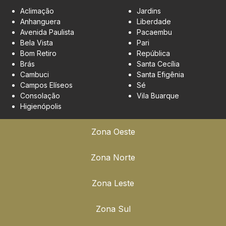
Aclimação
Jardins
Anhanguera
Liberdade
Avenida Paulista
Pacaembu
Bela Vista
Pari
Bom Retiro
República
Brás
Santa Cecília
Cambuci
Santa Efigênia
Campos Elíseos
Sé
Consolação
Vila Buarque
Higienópolis
Zona Oeste
Zona Norte
Zona Leste
Zona Sul