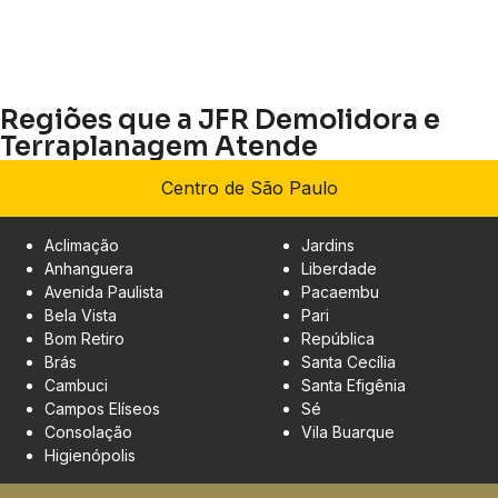
Regiões que a JFR Demolidora e
Terraplanagem Atende
Centro de São Paulo
Aclimação
Jardins
Anhanguera
Liberdade
Avenida Paulista
Pacaembu
Bela Vista
Pari
Bom Retiro
República
Brás
Santa Cecília
Cambuci
Santa Efigênia
Campos Elíseos
Sé
Consolação
Vila Buarque
Higienópolis