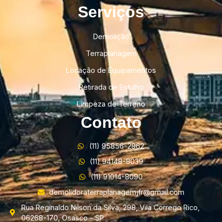
Serviços
Demolição
Terraplanagem
Locação de Equipamentos
Retirada de Entulho
Limpeza de Terreno
Contato
(11) 95856-2962
(11) 94148-8039
(11) 91014-8090
demolidoraterraplanagemjfr@gmail.com
Rua Reginaldo Nilson da Silva, 298, Vila Corrego Rico,
06268-170, Osasco - SP