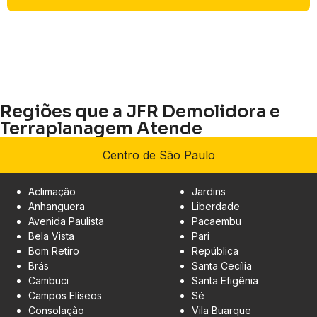
Regiões que a JFR Demolidora e
Terraplanagem Atende
Centro de São Paulo
Aclimação
Jardins
Anhanguera
Liberdade
Avenida Paulista
Pacaembu
Bela Vista
Pari
Bom Retiro
República
Brás
Santa Cecília
Cambuci
Santa Efigênia
Campos Elíseos
Sé
Consolação
Vila Buarque