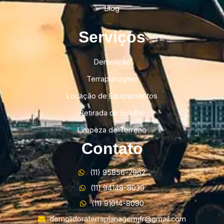
Blog
Serviços
Demolição
Terraplanagem
Locação de Equipamentos
Retirada de Entulho
Limpeza de Terreno
Contato
(11) 95856-2962
(11) 94148-8039
(11) 91014-8090
demolidoraterraplanagemjfr@gmail.com