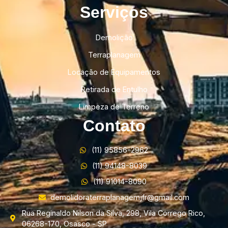
Serviços
Demolição
Terraplanagem
Locação de Equipamentos
Retirada de Entulho
Limpeza de Terreno
Contato
(11) 95856-2962
(11) 94148-8039
(11) 91014-8090
demolidoraterraplanagemjfr@gmail.com
Rua Reginaldo Nilson da Silva, 298, Vila Corrego Rico,
06268-170, Osasco - SP