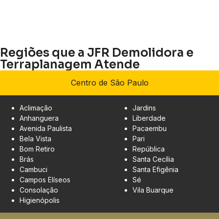
Regiões que a JFR Demolidora e
Terraplanagem Atende
Centro de São Paulo
Aclimação
Jardins
Anhanguera
Liberdade
Avenida Paulista
Pacaembu
Bela Vista
Pari
Bom Retiro
República
Brás
Santa Cecília
Cambuci
Santa Efigênia
Campos Elíseos
Sé
Consolação
Vila Buarque
Higienópolis