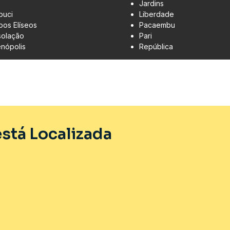
Jardins
buci
Liberdade
os Elíseos
Pacaembu
olação
Pari
enópolis
República
stá Localizada