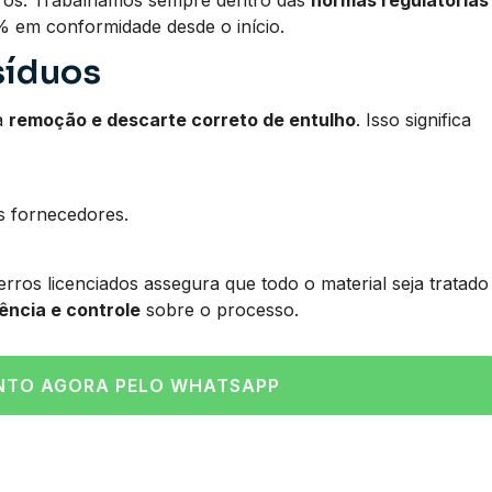
turos. Trabalhamos sempre dentro das
normas regulatórias
% em conformidade desde o início.
síduos
a
remoção e descarte correto de entulho
. Isso significa
s fornecedores.
erros licenciados assegura que todo o material seja tratado
ência e controle
sobre o processo.
NTO AGORA PELO WHATSAPP