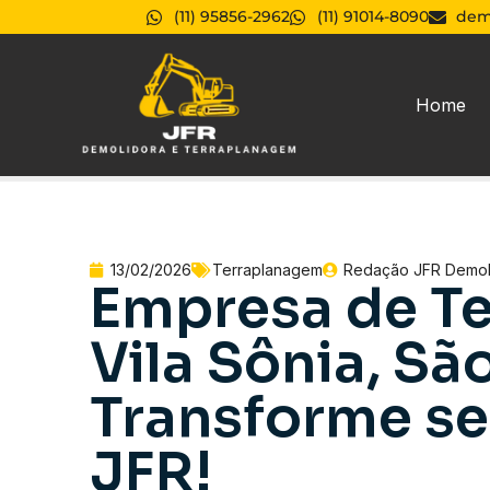
(11) 95856-2962
(11) 91014-8090
dem
Home
13/02/2026
Terraplanagem
Redação JFR Demol
Empresa de T
Vila Sônia, Sã
Transforme se
JFR!