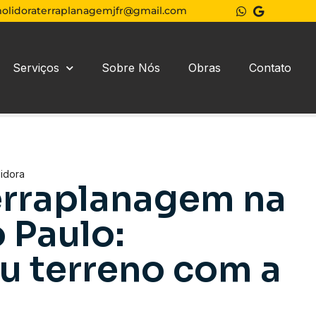
olidoraterraplanagemjfr@gmail.com
Serviços
Sobre Nós
Obras
Contato
idora
erraplanagem na
o Paulo:
u terreno com a