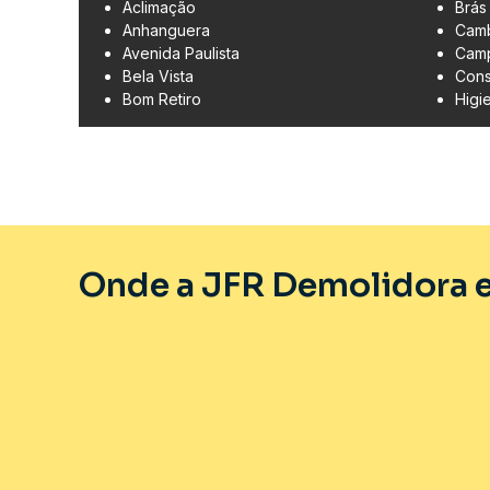
Aclimação
Brás
Anhanguera
Cam
Avenida Paulista
Camp
Bela Vista
Cons
Bom Retiro
Higi
Onde a JFR Demolidora e