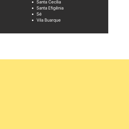
Santa Cecília
Santa Efigênia
Sé
Vila Buarque