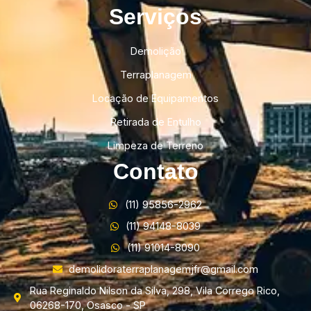
Serviços
Demolição
Terraplanagem
Locação de Equipamentos
Retirada de Entulho
Limpeza de Terreno
Contato
(11) 95856-2962
(11) 94148-8039
(11) 91014-8090
demolidoraterraplanagemjfr@gmail.com
Rua Reginaldo Nilson da Silva, 298, Vila Corrego Rico,
06268-170, Osasco - SP