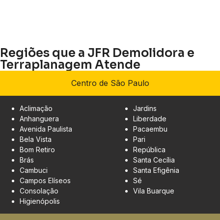
Regiões que a JFR Demolidora e
Terraplanagem Atende
Centro de São Paulo
Aclimação
Jardins
Anhanguera
Liberdade
Avenida Paulista
Pacaembu
Bela Vista
Pari
Bom Retiro
República
Brás
Santa Cecília
Cambuci
Santa Efigênia
Campos Elíseos
Sé
Consolação
Vila Buarque
Higienópolis