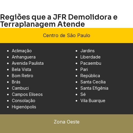
Regiões que a JFR Demolidora e
Terraplanagem Atende
Centro de São Paulo
Aclimação
Jardins
Anhanguera
Liberdade
Avenida Paulista
Pacaembu
Bela Vista
Pari
Bom Retiro
República
Brás
Santa Cecília
Cambuci
Santa Efigênia
Campos Elíseos
Sé
Consolação
Vila Buarque
Higienópolis
Zona Oeste