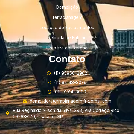
Demolição
Terraplanagem
Locação de Equipamentos
Retirada de Entulho
Limpeza de Terreno
Contato
(11) 95856-2962
(11) 94148-8039
(11) 91014-8090
demolidoraterraplanagemjfr@gmail.com
Rua Reginaldo Nilson da Silva, 298, Vila Corrego Rico,
06268-170, Osasco - SP