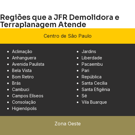
Regiões que a JFR Demolidora e
Terraplanagem Atende
Centro de São Paulo
Aclimação
Jardins
Anhanguera
Liberdade
Avenida Paulista
Pacaembu
Bela Vista
Pari
Bom Retiro
República
Brás
Santa Cecília
Cambuci
Santa Efigênia
Campos Elíseos
Sé
Consolação
Vila Buarque
Higienópolis
Zona Oeste