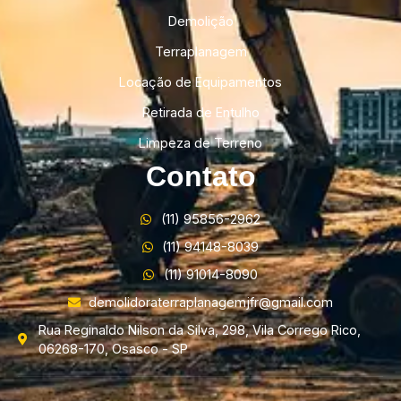
Demolição
Terraplanagem
Locação de Equipamentos
Retirada de Entulho
Limpeza de Terreno
Contato
(11) 95856-2962
(11) 94148-8039
(11) 91014-8090
demolidoraterraplanagemjfr@gmail.com
Rua Reginaldo Nilson da Silva, 298, Vila Corrego Rico,
06268-170, Osasco - SP