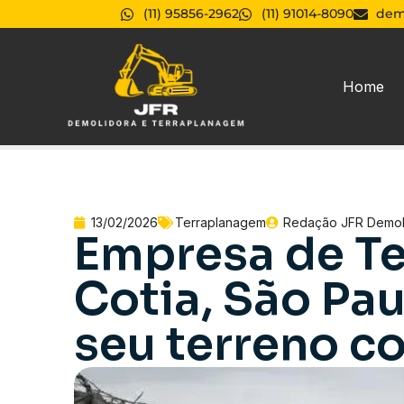
(11) 95856-2962
(11) 91014-8090
dem
Home
13/02/2026
Terraplanagem
Redação JFR Demol
Empresa de T
Cotia, São Pa
seu terreno c