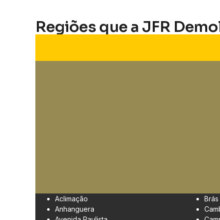
Regiões que a JFR Demo
Aclimação
Brás
Anhanguera
Cam
Avenida Paulista
Camp