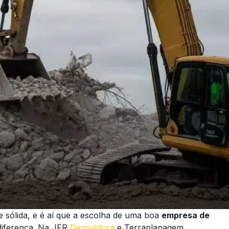
e sólida, e é aí que a escolha de uma boa
empresa de
diferença. Na JFR
Demolidora
e Terraplanagem,