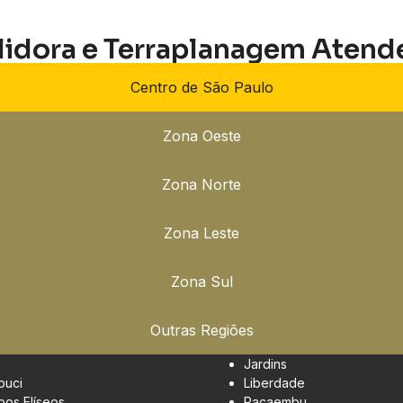
lidora e Terraplanagem Atend
Centro de São Paulo
Zona Oeste
Zona Norte
Zona Leste
Zona Sul
Outras Regiões
Jardins
buci
Liberdade
os Elíseos
Pacaembu