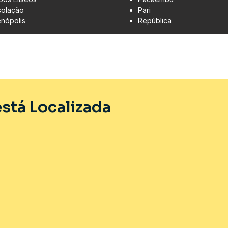
olação
Pari
enópolis
República
stá Localizada