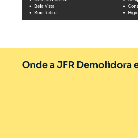
Bela Vista
Cons
Bom Retiro
Higi
Onde a JFR Demolidora e