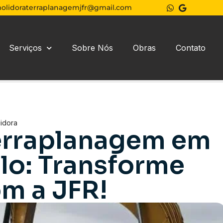
olidoraterraplanagemjfr@gmail.com
Serviços
Sobre Nós
Obras
Contato
idora
erraplanagem em
ulo: Transforme
om a JFR!