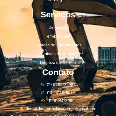
Serviços
Demolição
Terraplanagem
Locação de Equipamentos
Retirada de Entulho
Limpeza de Terreno
Contato
(11) 95856-2962
(11) 94148-8039
(11) 91014-8090
demolidoraterraplanagemjfr@gmail.com