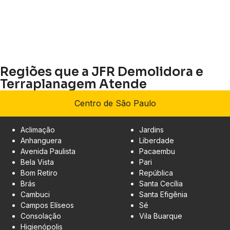
Regiões que a JFR Demolidora e
Terraplanagem Atende
Centro de São Paulo
Aclimação
Jardins
Anhanguera
Liberdade
Avenida Paulista
Pacaembu
Bela Vista
Pari
Bom Retiro
República
Brás
Santa Cecília
Cambuci
Santa Efigênia
Campos Elíseos
Sé
Consolação
Vila Buarque
Higienópolis