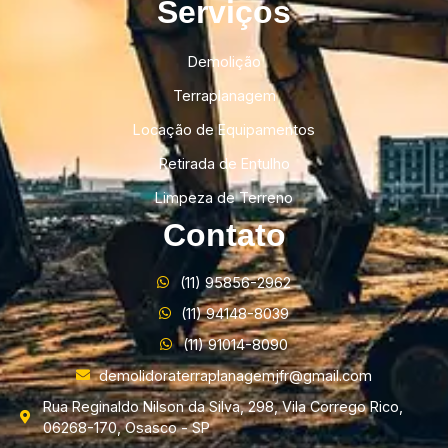
Serviços
Demolição
Terraplanagem
Locação de Equipamentos
Retirada de Entulho
Limpeza de Terreno
Contato
(11) 95856-2962
(11) 94148-8039
(11) 91014-8090
demolidoraterraplanagemjfr@gmail.com
Rua Reginaldo Nilson da Silva, 298, Vila Corrego Rico,
06268-170, Osasco - SP