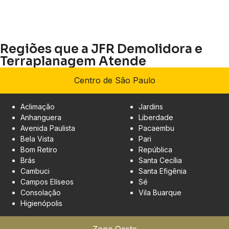
Regiões que a JFR Demolidora e
Terraplanagem Atende
Centro de São Paulo
Aclimação
Jardins
Anhanguera
Liberdade
Avenida Paulista
Pacaembu
Bela Vista
Pari
Bom Retiro
República
Brás
Santa Cecília
Cambuci
Santa Efigênia
Campos Elíseos
Sé
Consolação
Vila Buarque
Higienópolis
Zona Oeste